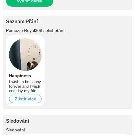
Vybrat dárek
Seznam Přání -
Pomozte
Royal309
splnit přání!
Happiness
I wish to be happy
forever and I wish
one day my friend
and I will get a lot
Zjistit více
of tips
Sledování
+720
Sledování