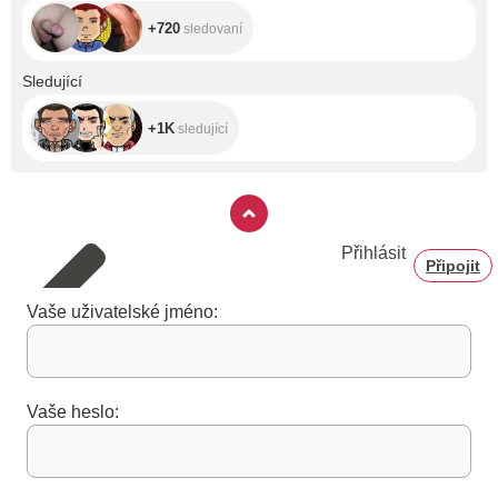
+720
sledovaní
+1K
Sledující
+1K
sledující
Přihlásit
Připojit
Vaše uživatelské jméno:
Vaše heslo: