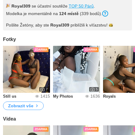
Royal309
se účastní soutěže
TOP 50 Párů
.
Modelka je momentálně na
124 místě
(339 bodů).
Pošlite Žetóny, aby ste
Royal309
priblížili k
víťazstvu!
Fotky
ZDARMA
ZDARMA
7
5
1415
1636
Still us
My Photos
Royals
Zobrazit vše
Videa
ZDARMA
ZDARMA