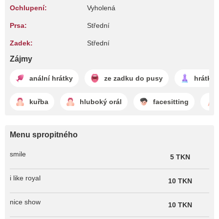
Ochlupení:
Vyholená
Prsa:
Střední
Zadek:
Střední
Zájmy
anální hrátky
ze zadku do pusy
hrátky 
kuřba
hluboký orál
facesitting
Menu spropitného
smile
5 TKN
i like royal
10 TKN
nice show
10 TKN