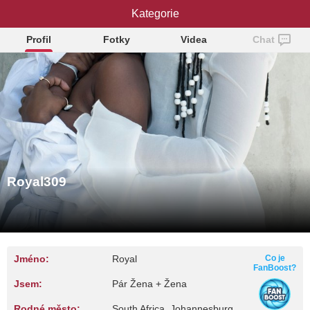
Royal309
Kategorie
Profil
Fotky
Videa
Chat
Royal309
Jméno:
Royal
Co je
FanBoost?
Jsem:
Pár Žena + Žena
Rodné město:
South Africa, Johannesburg