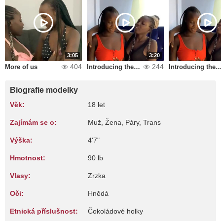
3:05
3:20
404
244
More of us
Introducing the royals
Introducing the ro
Biografie modelky
Věk:
18 let
Zajímám se o:
Muž, Žena, Páry, Trans
Výška:
4'7"
Hmotnost:
90 lb
Vlasy:
Zrzka
Oči:
Hnědá
Etnická příslušnost:
Čokoládové holky