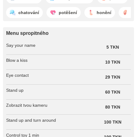
chatování
potěšení
honění
ma
Menu spropitného
Say your name
5 TKN
Blow a kiss
10 TKN
Eye contact
29 TKN
Stand up
60 TKN
Zobrazit tvou kameru
80 TKN
Stand up and turn around
100 TKN
Control toy 1 min