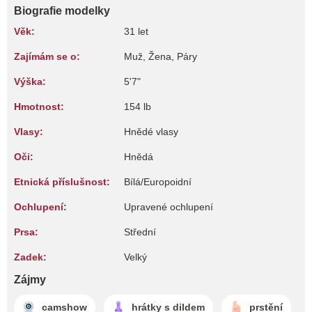
Biografie modelky
Věk:
31 let
Zajímám se o:
Muž, Žena, Páry
Výška:
5'7"
Hmotnost:
154 lb
Vlasy:
Hnědé vlasy
Oči:
Hnědá
Etnická příslušnost:
Bílá/Europoidní
Ochlupení:
Upravené ochlupení
Prsa:
Střední
Zadek:
Velký
Zájmy
camshow
hrátky s dildem
prstění