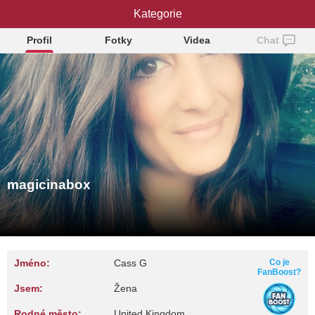
magicinabox
Kategorie
Profil
Fotky
Videa
Chat
magicinabox
Jméno:
Cass G
Co je
FanBoost?
Jsem:
Žena
Rodné město:
United Kingdom