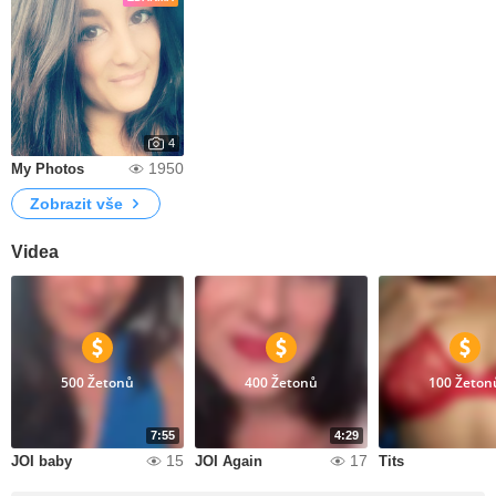
4
1950
My Photos
Zobrazit vše
Videa
500 Žetonů
400 Žetonů
100 Žeton
7:55
4:29
15
17
JOI baby
JOI Again
Tits