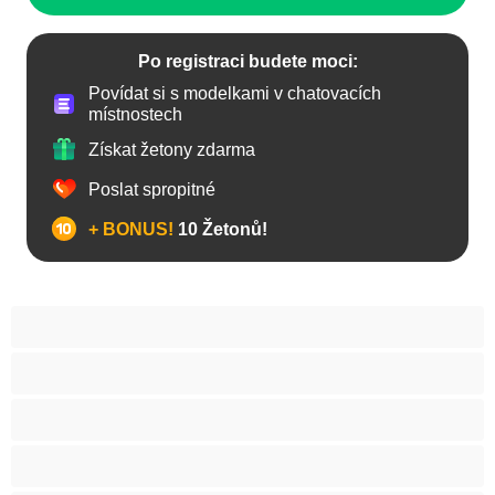
Po registraci budete moci:
Povídat si s modelkami v chatovacích
místnostech
Získat žetony zdarma
Poslat spropitné
+ BONUS!
10 Žetonů!
Anál
Arabky
Asijská
Babičky