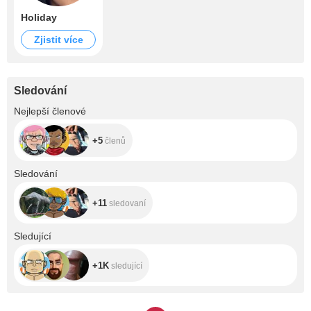
Holiday
Zjistit více
Sledování
+5
Nejlepší členové
+5
členů
+11
Sledování
+11
sledovaní
+1K
Sledující
+1K
sledující