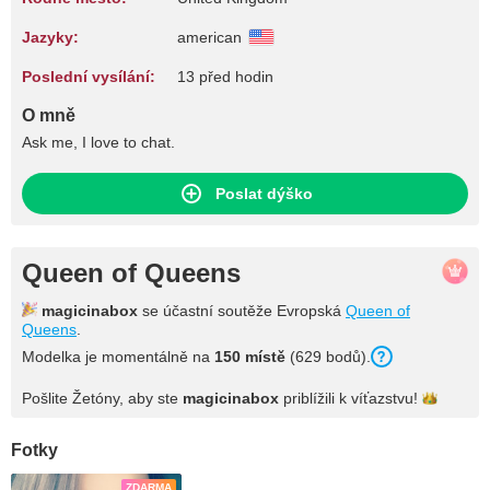
Jazyky:
american
Poslední vysílání:
13 před hodin
O mně
Ask me, I love to chat.
Poslat dýško
Queen of Queens
magicinabox
se účastní soutěže Evropská
Queen of
Queens
.
Modelka je momentálně na
150 místě
(629 bodů).
Pošlite Žetóny, aby ste
magicinabox
priblížili k
víťazstvu!
Fotky
ZDARMA